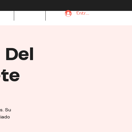
Entrar
a de
Contacto
Mis reservas
 Del
te
s. Su
biado