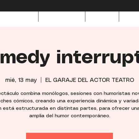
as realizadas
Nuestro elenco
Dossieres
Acerc
medy interrup
mié, 13 may
  |  
EL GARAJE DEL ACTOR TEATRO
ectáculo combina monólogos, sesiones con humoristas no
ches cómicos, creando una experiencia dinámica y variad
n está estructurada en distintas partes, para ofrecer una
amplia del humor contemporáneo.