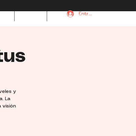
Entrar
a de
Contacto
Mis reservas
tus
veles y
a. La
 visión