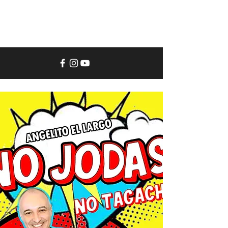
El
Garaje
del
Actor