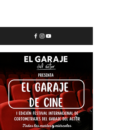
El
Garaje
del
Actor