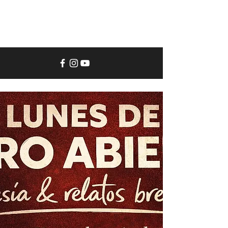
El
Garaje
del
Actor