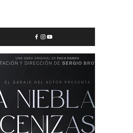
El
Garaje
del
Actor