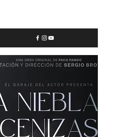
El
Garaje
del
Actor