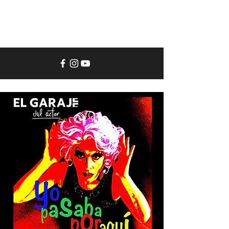
El
Garaje
del
Actor